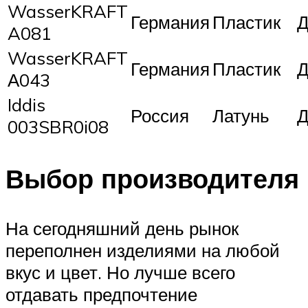
WasserKRAFT
Германия
Пластик
Д
A081
WasserKRAFT
Германия
Пластик
Д
А043
Iddis
Россия
Латунь
Д
003SBR0i08
Выбор производителя
На сегодняшний день рынок
переполнен изделиями на любой
вкус и цвет. Но лучше всего
отдавать предпочтение