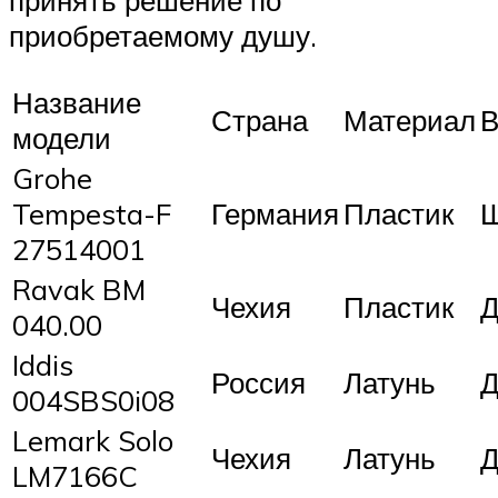
приобретаемому душу.
Название
Страна
Материал
В
модели
Grohe
Tempesta-F
Германия
Пластик
Ш
27514001
Ravak BM
Чехия
Пластик
Д
040.00
Iddis
Россия
Латунь
Д
004SBS0i08
Lemark Solo
Чехия
Латунь
Д
LM7166C