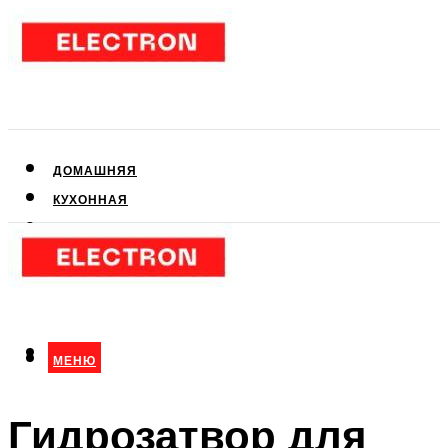
ДОМАШНЯЯ
КУХОННАЯ
АУДИО- И ВИДЕОТЕХНИКА
КЛИМАТИЧЕСКАЯ
ДЛЯ КРАСОТЫ
МЕНЮ
МЕНЮ
Гидрозатвор для