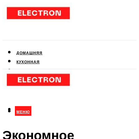
ДОМАШНЯЯ
КУХОННАЯ
АУДИО- И ВИДЕОТЕХНИКА
КЛИМАТИЧЕСКАЯ
ДЛЯ КРАСОТЫ
МЕНЮ
МЕНЮ
Экономное