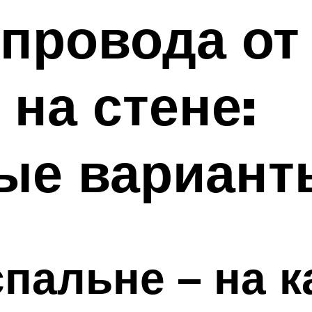
 провода от
 на стене:
ые вариант
спальне – на 