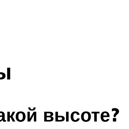
ы
какой высоте?