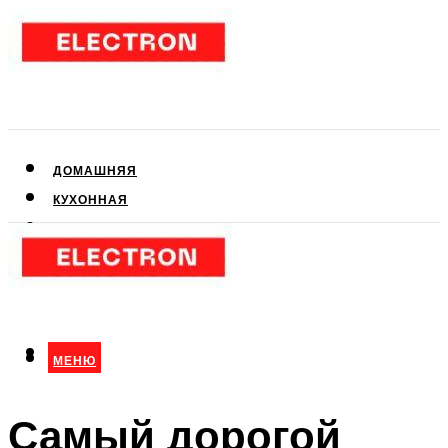
ДОМАШНЯЯ
КУХОННАЯ
АУДИО- И ВИДЕОТЕХНИКА
КЛИМАТИЧЕСКАЯ
ДЛЯ КРАСОТЫ
МЕНЮ
МЕНЮ
Самый дорогой