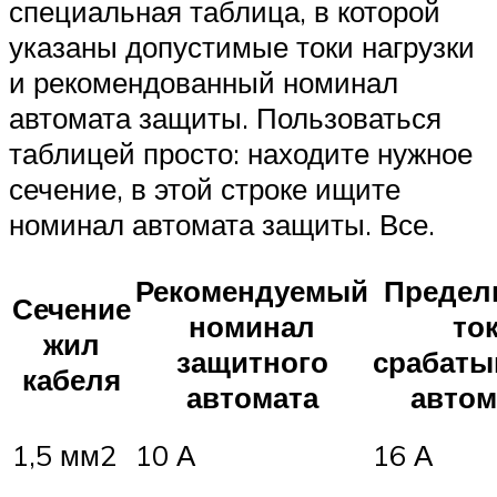
специальная таблица, в которой
указаны допустимые токи нагрузки
и рекомендованный номинал
автомата защиты. Пользоваться
таблицей просто: находите нужное
сечение, в этой строке ищите
номинал автомата защиты. Все.
Рекомендуемый
Предел
Сечение
номинал
то
жил
защитного
срабаты
кабеля
автомата
автом
1,5 мм2
10 А
16 А