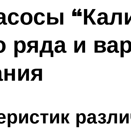
сосы “Кали
 ряда и ва
ания
еристик разл