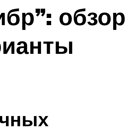
бр”: обзор
рианты
ичных