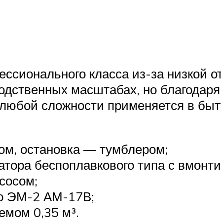
ссионального класса из-за низкой о
одственных масштабах, но благодаря
любой сложности применяется в быту
ом, остановка — тумблером;
атора беспоплавкового типа с вмонт
сосом;
то ЭМ-2 АМ-17В;
емом 0,35 м³.