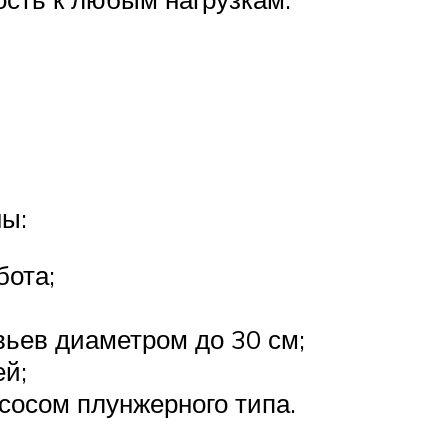
ны:
бота;
ьев диаметром до 30 см;
ей;
сосом плунжерного типа.