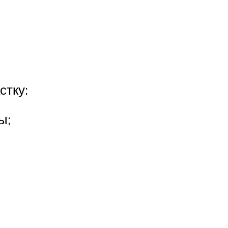
стку:
ы;