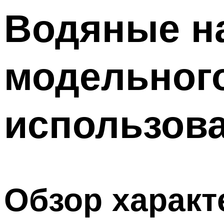
Водяные на
модельного
использов
Обзор характ