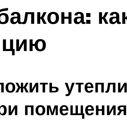
балкона: ка
яцию
уложить утепл
три помещени