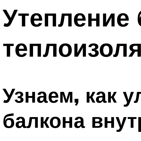
Утепление 
теплоизол
Узнаем, как 
балкона вну