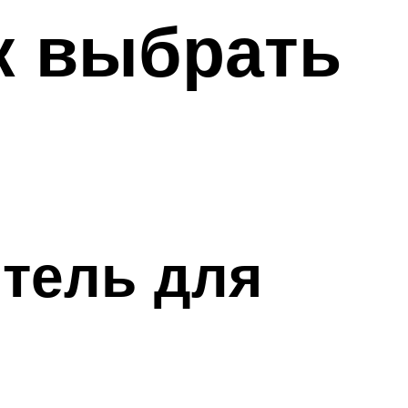
к выбрать
итель для
я