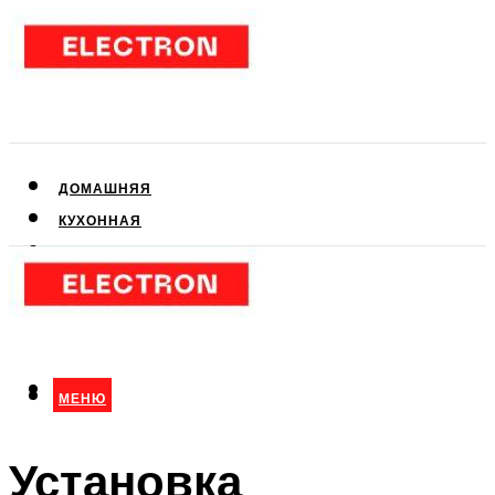
ДОМАШНЯЯ
КУХОННАЯ
АУДИО- И ВИДЕОТЕХНИКА
КЛИМАТИЧЕСКАЯ
ДЛЯ КРАСОТЫ
МЕНЮ
МЕНЮ
Установка