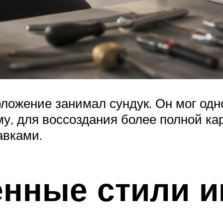
ложение занимал сундук. Он мог одно
му, для воссоздания более полной к
авками.
нные стили и