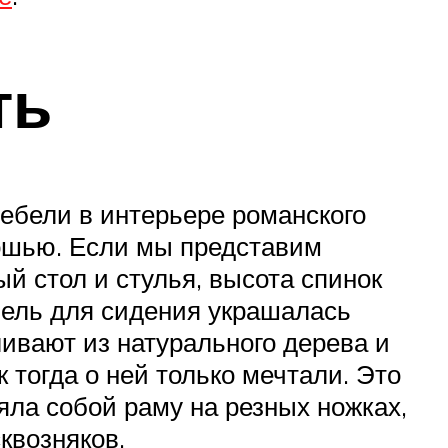
ть
мебели в интерьере романского
кошью. Если мы представим
й стол и стулья, высота спинок
бель для сидения украшалась
ливают из натурального дерева и
 тогда о ней только мечтали. Это
ляла собой раму на резных ножках,
квозняков.