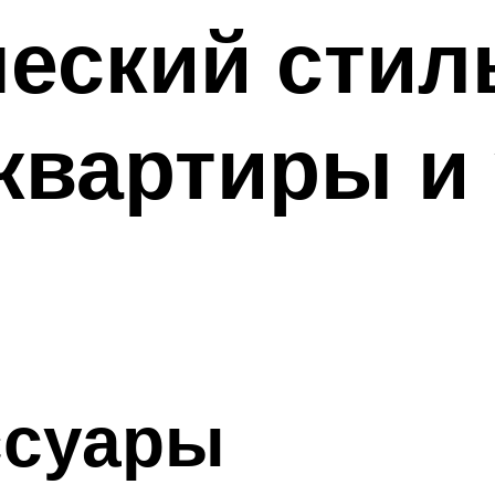
еский стил
квартиры и
ссуары