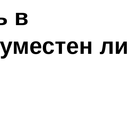
ь в
 уместен ли