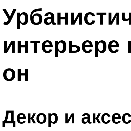
Урбанистич
интерьере 
он
Декор и аксе