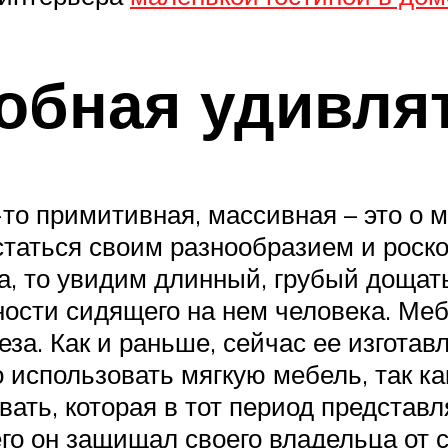
обная удивля
-то примитивная, массивная – это о 
вастаться своим разнообразием и рос
а, то увидим длинный, грубый дощаты
ности сидящего на нем человека. Ме
за. Как и раньше, сейчас ее изготав
использовать мягкую мебель, так как
вать, которая в тот период представ
го он защищал своего владельца от с