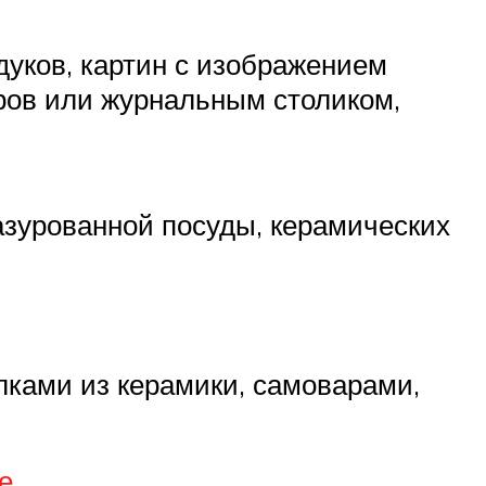
дуков, картин с изображением
ров или журнальным столиком,
зурованной посуды, керамических
елками из керамики, самоварами,
е
.