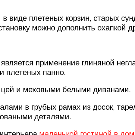
в виде плетеных корзин, старых сун
становку можно дополнить охапкой д
является применение глиняной негла
и плетеных панно.
ницей и меховыми белыми диванами.
алами в грубых рамах из досок, тар
коваными деталями.
 интерьера
маленькой гостиной в дом