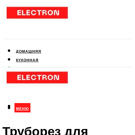
ДОМАШНЯЯ
КУХОННАЯ
АУДИО- И ВИДЕОТЕХНИКА
КЛИМАТИЧЕСКАЯ
ДЛЯ КРАСОТЫ
МЕНЮ
МЕНЮ
Труборез для