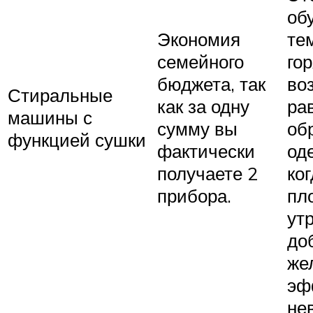
об
Экономия
тем
семейного
го
бюджета, так
во
Стиральные
как за одну
ра
машины с
сумму вы
об
функцией сушки
фактически
од
получаете 2
ко
прибора.
пл
ут
до
же
эф
не