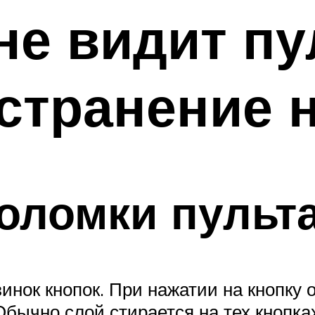
не видит пу
странение 
оломки пульт
нок кнопок. При нажатии на кнопку 
Обычно слой стирается на тех кнопк