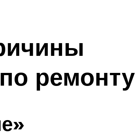
причины
 по ремонту
ие»