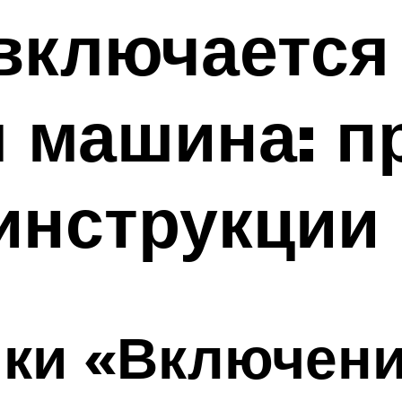
включается
я машина: 
инструкции
пки «Включен