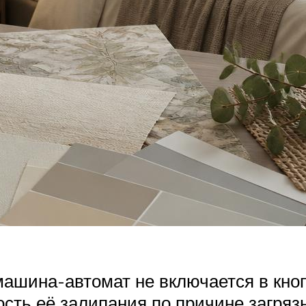
машина-автомат не включается в кноп
ость её залипания по причине загряз