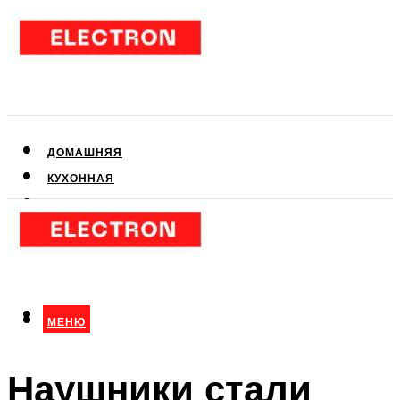
ДОМАШНЯЯ
КУХОННАЯ
АУДИО- И ВИДЕОТЕХНИКА
КЛИМАТИЧЕСКАЯ
ДЛЯ КРАСОТЫ
МЕНЮ
МЕНЮ
Наушники стали