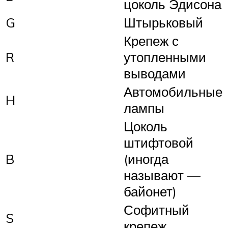
цоколь Эдисона
G
Штырьковый
Крепеж с
R
утопленными
выводами
Автомобильные
H
лампы
Цоколь
штифтовой
B
(иногда
называют —
байонет)
Софитный
S
крепеж