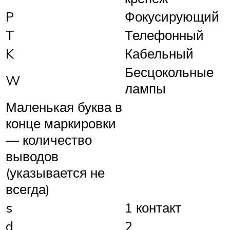
P
Фокусирующий
T
Телефонный
K
Кабельный
Бесцокольные
W
лампы
Маленькая буква в
конце маркировки
— количество
выводов
(указывается не
всегда)
s
1 контакт
d
2