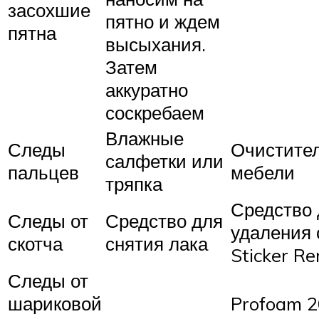
засохшие
пятно и ждем
пятна
высыхания.
Затем
аккуратно
соскребаем
Влажные
Следы
Очистите
салфетки или
пальцев
мебели
тряпка
Средство 
Следы от
Средство для
удаления 
скотча
снятия лака
Sticker R
Следы от
шариковой
Profoam 