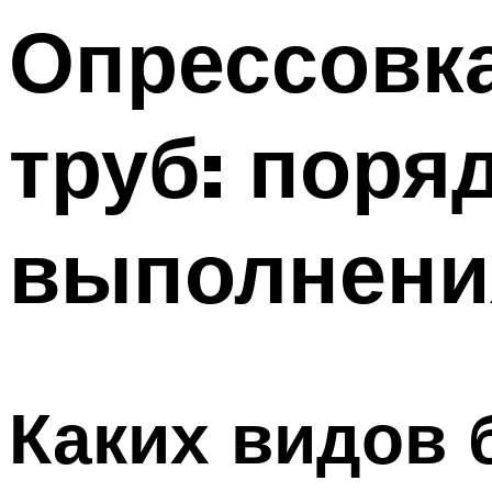
Опрессовк
труб: поря
выполнени
Каких видов