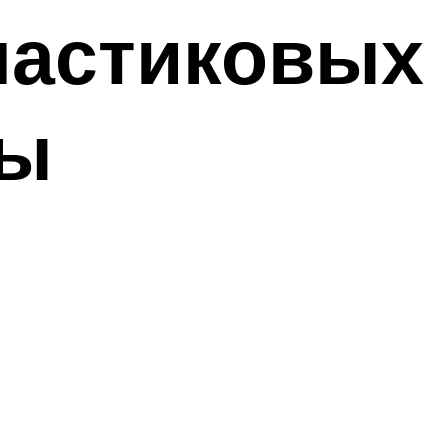
ластиковых
сы