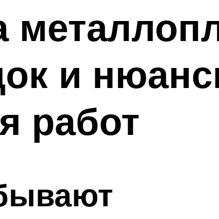
а металлоп
док и нюан
я работ
 бывают