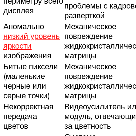
периметру всего
проблемы с кадров
дисплея
разверткой
Аномально
Механическое
низкий уровень
повреждение
яркости
жидкокристалличес
изображения
матрицы
Битые пиксели
Механическое
(маленькие
повреждение
черные или
жидкокристалличес
серые точки)
матрицы
Некорректная
Видеоусилитель и
передача
модуль, отвечающ
цветов
за цветность