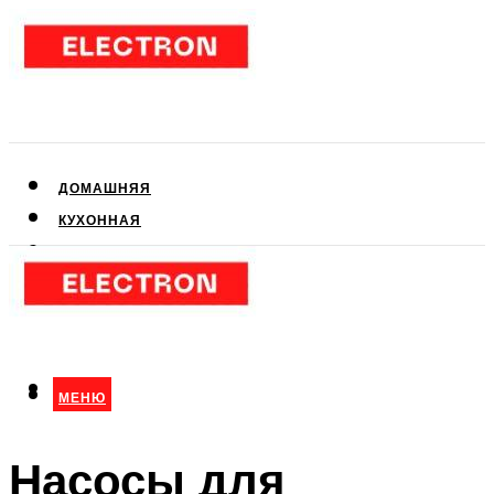
ДОМАШНЯЯ
КУХОННАЯ
АУДИО- И ВИДЕОТЕХНИКА
КЛИМАТИЧЕСКАЯ
ДЛЯ КРАСОТЫ
МЕНЮ
МЕНЮ
Насосы для