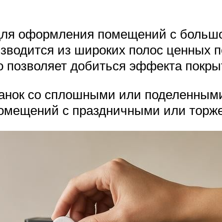
для оформления помещений с большо
изводится из широких полос ценных 
о позволяет добиться эффекта покры
ланок со сплошными или поделенными
помещений с праздничными или торж