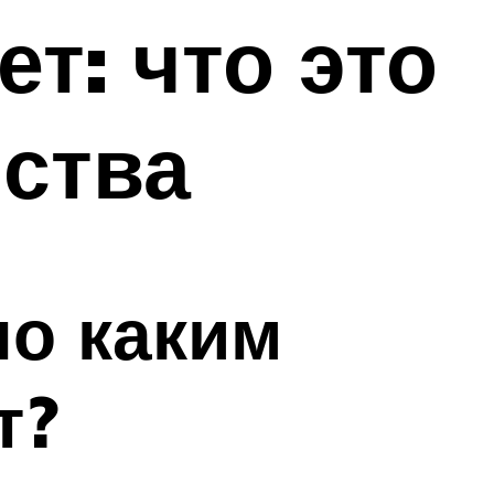
т: что это
йства
по каким
т?