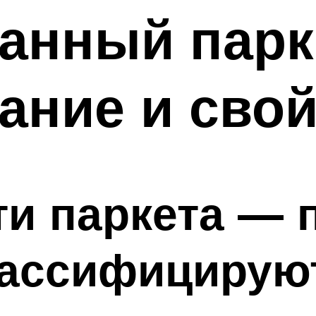
нный парке
сание и сво
и паркета — 
лассифицирую