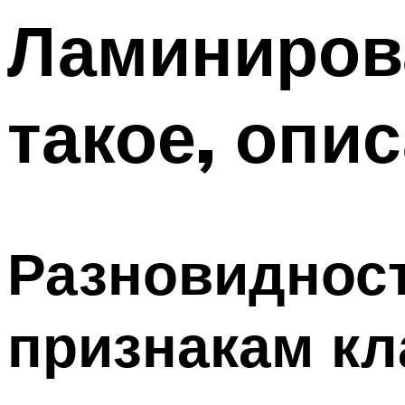
Ламинирова
такое, опи
Разновидност
признакам к