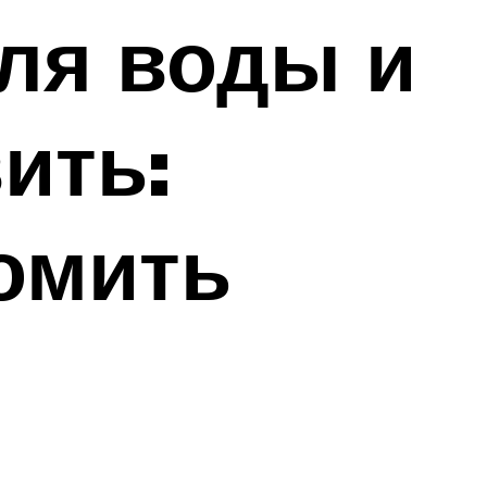
для воды и
ить:
номить