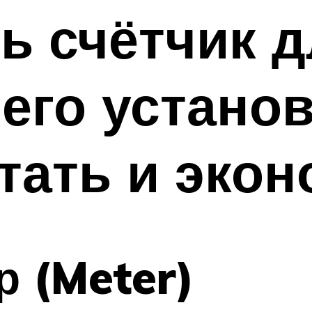
ь счётчик 
его установ
тать и эко
р (Meter)