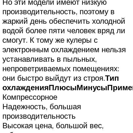
Но эти модели имеют низкую
производительность, поэтому в
жаркий день обеспечить холодной
водой более пяти человек вряд ли
смогут. К тому же кулеры с
электронным охлаждением нельзя
устанавливать в пыльных,
непроветриваемых помещениях:
они быстро выйдут из строя.
Т
ип
охлаждения
П
люсы
М
инусы
П
риме
Компрессорное
Надежность, большая
производительность
Высокая цена, большой вес,