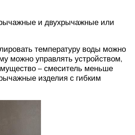
норычажные и двухрычажные или
улировать температуру воды можно
му можно управлять устройством,
еимущество – смеситель меньше
орычажные изделия с гибким