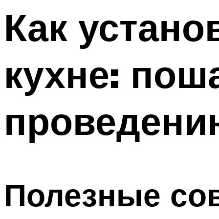
Как устано
кухне: пош
проведени
Полезные со