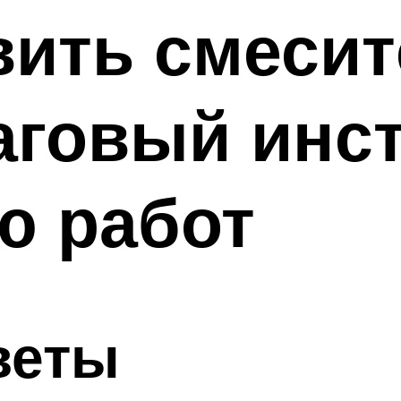
вить смесит
аговый инс
ю работ
веты