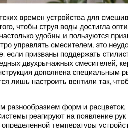
тских времен устройства для смешив
ого, чтобы струя воды достигла опт
 настолько удобны и пользуются при
ро управлять смесителем, это неудо
, если призваны поддержать стилист
едных двухрычажных смесителей, кер
нструкция дополнена специальным р
тся лишь настроить вентили так, чт
 разнообразием форм и расцветок. В
 Системы реагируют на появление рук
 определенной температуры устройс