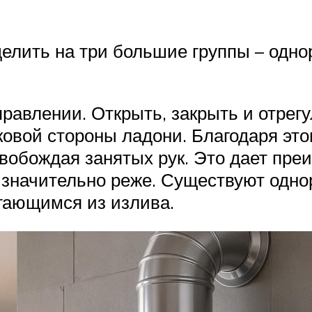
делить на три большие группы – од
равлении. Открыть, закрыть и отрег
овой стороны ладони. Благодаря это
свобождая занятых рук. Это дает пр
ся значительно реже. Существуют одн
гающимся из излива.