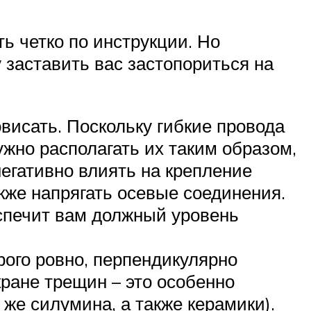
ь четко по инструкции. Но
 заставить вас застопориться на
висать. Поскольку гибкие провода
ужно располагать их таким образом,
негативно влиять на крепление
кже напрягать осевые соединения.
спечит вам должный уровень
рого ровно, перпендикулярно
кране трещин – это особенно
о же силумина, а также керамики).