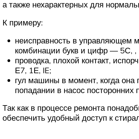
а также нехарактерных для нормаль
К примеру:
неисправность в управляющем мо
комбинации букв и цифр — 5С, , S
проводка, плохой контакт, испор
Е7, 1Е, IE;
гул машины в момент, когда она
попадании в насос посторонних 
Так как в процессе ремонта понадо
обеспечить удобный доступ к стира