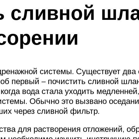
ь сливной шла
сорении
дренажной системы. Существует два с
об первый – почистить сливной шланг
когда вода стала уходить медленней
истемы. Обычно это вызвано оседани
ших через сливной фильтр.
тва для растворения отложений, об
ем необходимо изучить инструкцию п