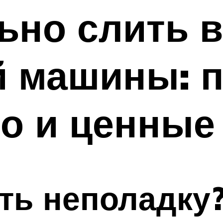
ьно слить в
й машины: 
о и ценные
ть неполадку