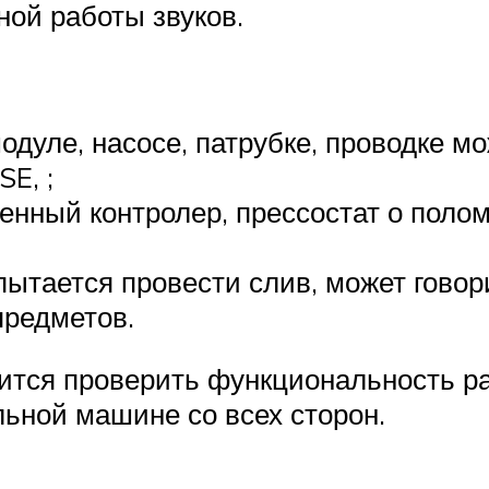
ной работы звуков.
дуле, насосе, патрубке, проводке мо
E, ;
ченный контролер, прессостат о полом
 пытается провести слив, может гово
предметов.
бится проверить функциональность р
льной машине со всех сторон.