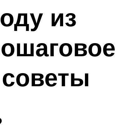
оду из
пошаговое
 советы
?