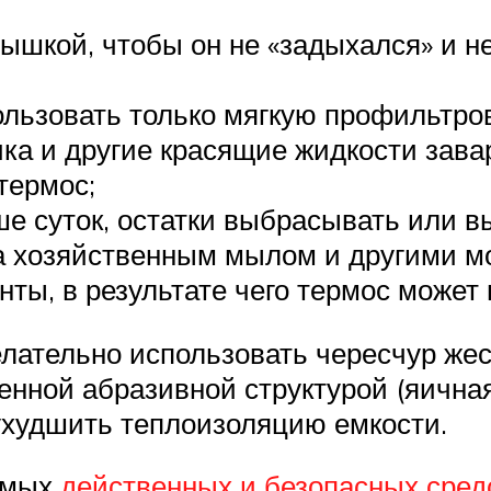
рышкой, чтобы он не «задыхался» и н
ользовать только мягкую профильтро
ика и другие красящие жидкости зава
термос;
ше суток, остатки выбрасывать или в
а хозяйственным мылом и другими 
ты, в результате чего термос может 
ательно использовать чересчур жес
нной абразивной структурой (яичная 
ухудшить теплоизоляцию емкости.
амых
действенных и безопасных сред