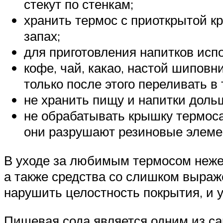
стекут по стенкам;
хранить термос с приоткрытой к
запах;
для приготовления напитков исп
кофе, чай, какао, настой шиповн
только после этого переливать в 
не хранить пищу и напитки доль
не обрабатывать крышку термос
они разрушают резиновые элемен
В уходе за любимым термосом нежел
а также средства со слишком выраже
нарушить целостность покрытия, и 
Пищевая сода является одним из с