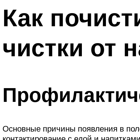
Как почист
чистки от 
Профилактич
Основные причины появления в поло
контактирование с едой и напиткам