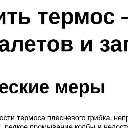
ить термос 
налетов и з
еские меры
сти термоса плесневого грибка, неп
и, редкое промывание колбы и недос