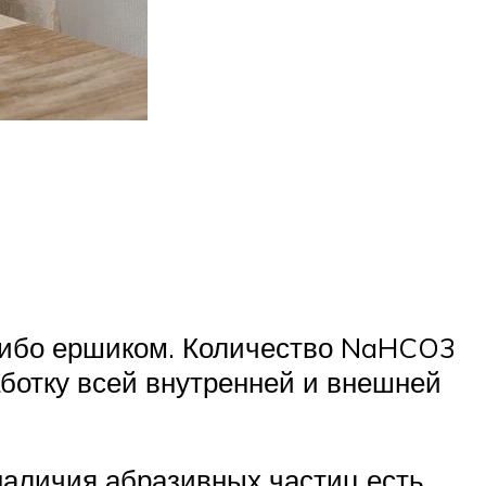
 либо ершиком. Количество NaHCO3
аботку всей внутренней и внешней
наличия абразивных частиц есть