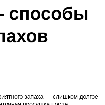
– способы
апахов
риятного запаха — слишком долгое
таточная просушка после