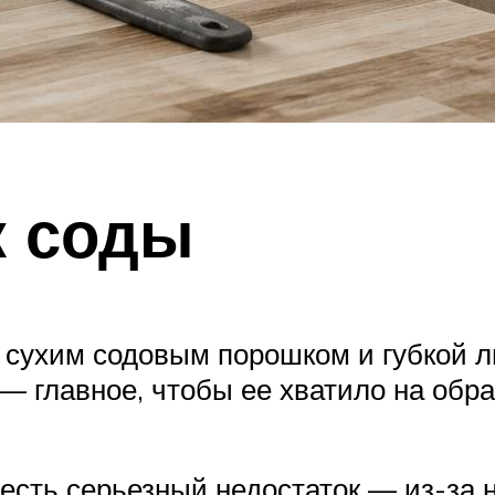
к соды
ся сухим содовым порошком и губкой
 — главное, чтобы ее хватило на обр
 есть серьезный недостаток — из-за 