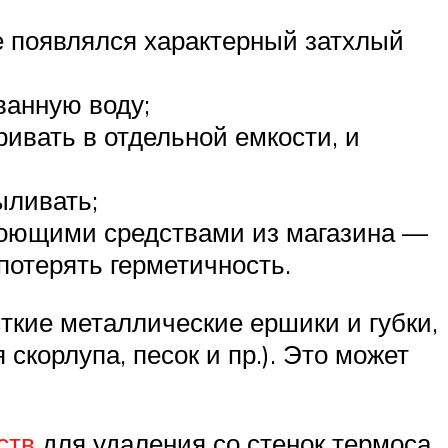
е появлялся характерный затхлый
ванную воду;
ривать в отдельной емкости, и
ыливать;
моющими средствами из магазина —
потерять герметичность.
ткие металлические ершики и губки,
скорлупа, песок и пр.). Это может
ств
для удаления со стенок термоса