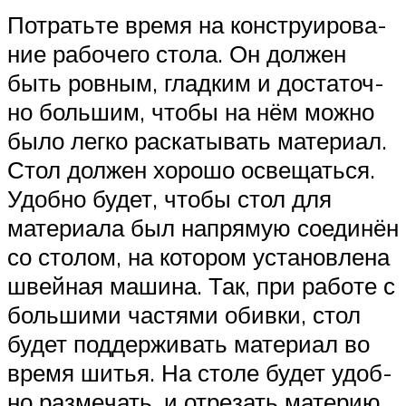
Потрать­те вре­мя на кон­стру­и­ро­ва­
ние рабо­че­го сто­ла. Он дол­жен
быть ров­ным, глад­ким и доста­точ­
но боль­шим, что­бы на нём мож­но
было лег­ко рас­ка­ты­вать мате­ри­ал.
Стол дол­жен хоро­шо осве­щать­ся.
Удоб­но будет, что­бы стол для
мате­ри­а­ла был напря­мую соеди­нён
со сто­лом, на кото­ром уста­нов­ле­на
швей­ная маши­на. Так, при рабо­те с
боль­ши­ми частя­ми обив­ки, стол
будет под­дер­жи­вать мате­ри­ал во
вре­мя шитья. На сто­ле будет удоб­
но раз­ме­чать, и отре­зать материю.