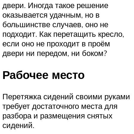
двери. Иногда такое решение
оказывается удачным, но в
большинстве случаев, оно не
подходит. Как перетащить кресло,
если оно не проходит в проём
двери ни передом, ни боком?
Рабочее место
Пере­тяж­ка сиде­ний сво­и­ми рука­ми
тре­бу­ет доста­точ­но­го места для
раз­бо­ра и раз­ме­ще­ния сня­тых
сидений.