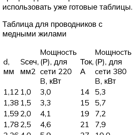
использовать уже готовые таблицы.
Таблица для проводников с
медными жилами
Moщнocть
Moщнocть
d,
Sсеч,
(Р), для
Ток,
(Р), для
мм
мм2
ceти 220
А
ceти 380
B, кВт
B, кВт
1,12
1,0
3,0
14
5,3
1,38
1,5
3,3
15
5,7
1,59
2,0
4,1
19
7,2
1,78
2,5
4,6
21
7,9