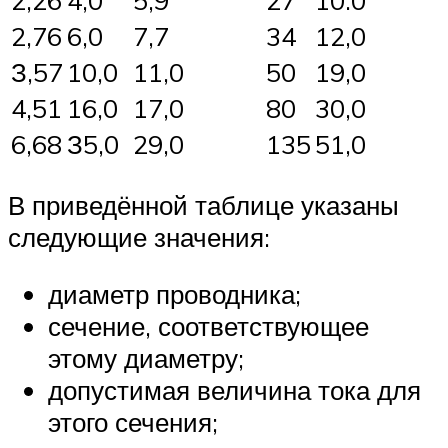
2,26
4,0
5,9
27
10.0
2,76
6,0
7,7
34
12,0
З,57
10,0
11,0
50
19,0
4,51
16,0
17,0
80
30,0
6,68
З5,0
29,0
135
51,0
В приведённой таблице указаны
следующие значения:
диаметр проводника;
сечение, соответствующее
этому диаметру;
допустимая величина тока для
этого сечения;