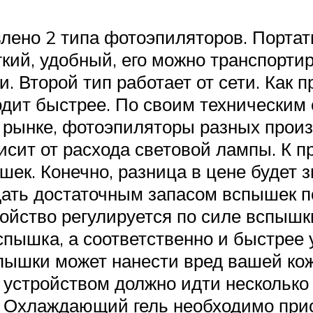
лено 2 типа фотоэпиляторов. Портат
кий, удобный, его можно транспорти
и. Второй тип работает от сети. Как п
одит быстрее. По своим техническим
а рынке, фотоэпиляторы разных прои
сит от расхода световой лампы. К п
шек. Конечно, разница в цене будет 
адать достаточным запасом вспышек п
йство регулируется по силе вспышки,
пышка, а соответственно и быстрее у
ышки может нанести вред вашей коже
 устройством должно идти несколько
. Охлаждающий гель необходимо прио