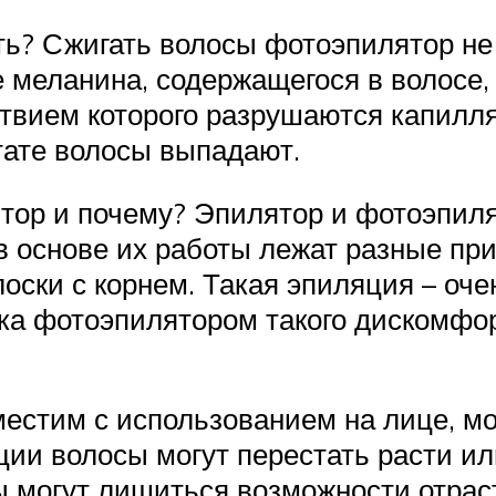
ь? Сжигать волосы фотоэпилятор не
е меланина, содержащегося в волосе,
йствием которого разрушаются капил
тате волосы выпадают.
тор и почему? Эпилятор и фотоэпиля
 в основе их работы лежат разные п
ски с корнем. Такая эпиляция – оче
а фотоэпилятором такого дискомфорт
естим с использованием на лице, м
и волосы могут перестать расти ил
 могут лишиться возможности отрасти