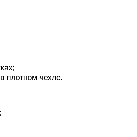
ках;
в плотном чехле.
;