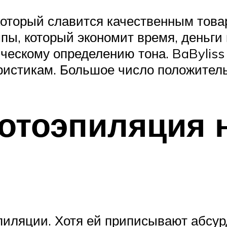
который славится качественным товар
пы, который экономит время, деньги
ческому определению тона. BaByliss
еристикам. Большое число положител
фотоэпиляция 
пиляции. Хотя ей приписывают абсу