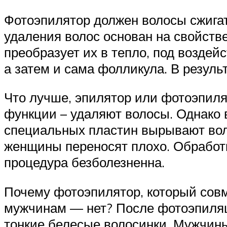
Фотоэпилятор должен волосы сжигат
удаления волос основан на свойств
преобразует их в тепло, под возде
а затем и сама фолликула. В резуль
Что лучше, эпилятор или фотоэпиля
функции – удаляют волосы. Однако
специальных пластин вырывают воло
женщины переносят плохо. Обработк
процедура безболезненна.
Почему фотоэпилятор, который совм
мужчинам — нет? После фотоэпиляци
тонкие белесые волосинки. Мужчины