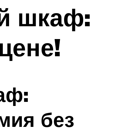
й шкаф:
цене!
аф:
мия без