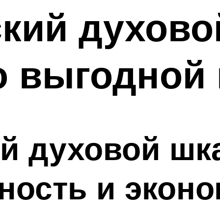
кий духово
о выгодной 
й духовой шк
ость и эконо