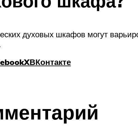
хового шкафа?
еских духовых шкафов могут варьиро
.
cebook
X
ВКонтакте
мментарий