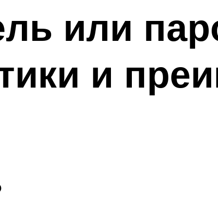
ль или пар
тики и пре
?