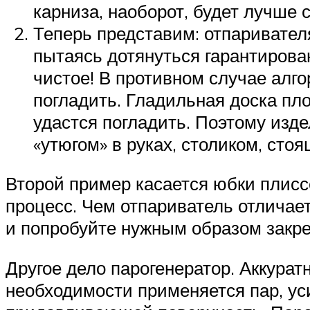
карниза, наоборот, будет лучше 
Теперь представим: отпаривател
пытаясь дотянуться гарантирован
чистое! В противном случае алг
погладить. Гладильная доска пл
удастся погладить. Поэтому изд
«утюгом» в руках, столиком, сто
Второй пример касается юбки плисс
процесс. Чем отпариватель отличае
и попробуйте нужным образом закре
Другое дело парогенератор. Аккурат
необходимости применяется пар, ус