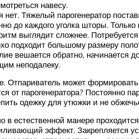
смотреться навесу.
я нет. Тяжелый парогенератор постав
но до каждого уголка шторы. Только
оритм выглядит сложнее. Потребуется
охо подходит большому размеру поло
елие вешается обратно, начинается д
ящим неподалеку.
е. Отпариватель может формировать 
тся от парогенератора? Постоянно па
пить одежку для утюжки и не обжечь
но в естественной манере проходится 
иливающий эффект. Закрепляется ус