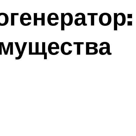
огенератор:
имущества