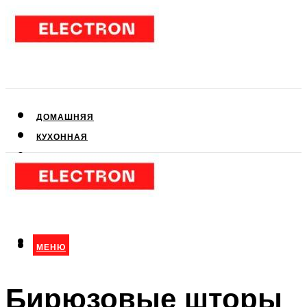
ДОМАШНЯЯ
КУХОННАЯ
АУДИО- И ВИДЕОТЕХНИКА
КЛИМАТИЧЕСКАЯ
ДЛЯ КРАСОТЫ
МЕНЮ
МЕНЮ
Бирюзовые шторы